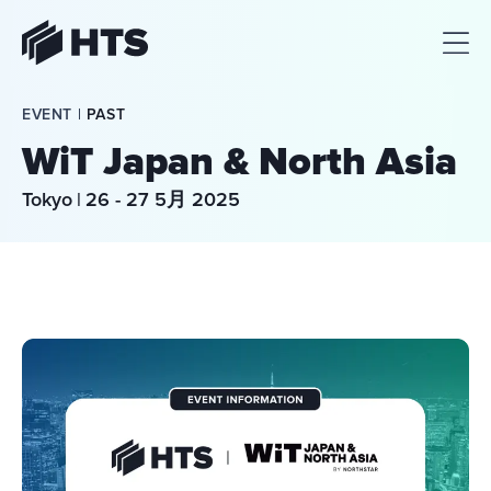
HTS
EVENT | 
PAST
WiT Japan & North Asia
Tokyo
|
26 - 27 5月 2025