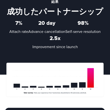
結果
成功したパートナーシップ
7%
20 day
98%
Attach rate
Advance cancellation
Self-serve resolution
2.5x
Improvement since launch