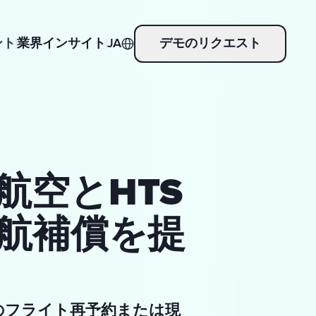
ント
業界インサイト
JA
デモのリクエスト
航空とHTS
航補償を提
のフライト再予約または現