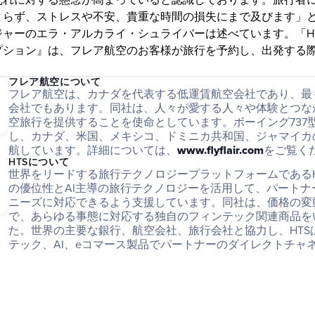
乱れに対する懸念が高まっていると認識しております。旅行者
まらず、ストレスや不安、貴重な時間の損失にまで及びます」と
ジャーのエラ・アルカライ・シュライバーは述べています。「H
プション』は、フレア航空のお客様が旅行を予約し、出発する
」
フレア航空について
フレア航空は、カナダを代表する低運賃航空会社であり、最
会社でもあります。同社は、人々が愛する人々や体験とつな
空旅行を提供することを使命としています。ボーイング737
し、カナダ、米国、メキシコ、ドミニカ共和国、ジャマイカ
航しています。詳細については、
www.flyflair.com
をご覧く
HTSについて
世界をリードする旅行テクノロジープラットフォームであるH
の優位性とAI主導の旅行テクノロジーを活用して、パートナ
ニーズに対応できるよう支援しています。同社は、価格の変
で、あらゆる事態に対応する独自のフィンテック関連商品を
た。世界の主要な銀行、航空会社、旅行会社と協力し、HTS
テック、AI、eコマース製品でパートナーのダイレクトチャ