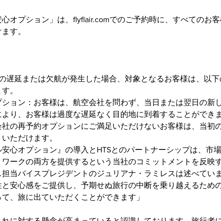
オプション」は、flyflair.comでのご予約時に、すべての
けます。
トの遅延または欠航が発生した場合、対象となるお客様は、以下
ます。
プション：お客様は、航空会社を問わず、当日または翌日の新
により、お客様は過度な遅延なく目的地に到着することができ
会社の再予約オプションにご満足いただけないお客様は、当初
りいただけます。
ル安心オプション』の導入とHTSとのパートナーシップは、市
トワークの両方を提供するという当社のコミットメントを反映
ス担当バイスプレジデントのジュリアナ・ラミレスは述べてい
性と安心感をご提供し、予期せぬ旅行の中断を乗り越えるため
って、旅に出ていただくことができます」