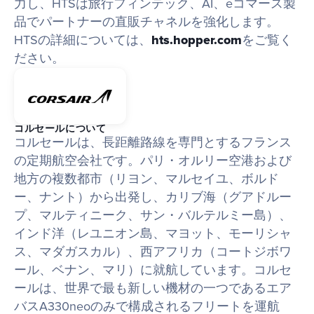
力し、HTSは旅行フィンテック、AI、eコマース製
品でパートナーの直販チャネルを強化します。
HTSの詳細については、
hts.hopper.com
をご覧く
ださい。
コルセールについて
コルセールは、長距離路線を専門とするフランス
の定期航空会社です。パリ・オルリー空港および
地方の複数都市（リヨン、マルセイユ、ボルド
ー、ナント）から出発し、カリブ海（グアドルー
プ、マルティニーク、サン・バルテルミー島）、
インド洋（レユニオン島、マヨット、モーリシャ
ス、マダガスカル）、西アフリカ（コートジボワ
ール、ベナン、マリ）に就航しています。コルセ
ールは、世界で最も新しい機材の一つであるエア
バスA330neoのみで構成されるフリートを運航