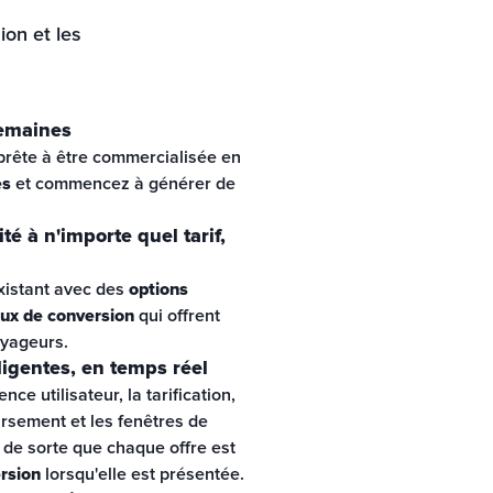
on et les 
semaines
prête à être commercialisée en 
es
 et commencez à générer de 
ité à n'importe quel tarif,
xistant avec des 
options 
aux de conversion
 qui offrent 
voyageurs.
lligentes, en temps réel
ce utilisateur, la tarification, 
sement et les fenêtres de 
flexibilité en temps réel, de sorte que chaque offre est 
rsion 
lorsqu'elle est présentée.