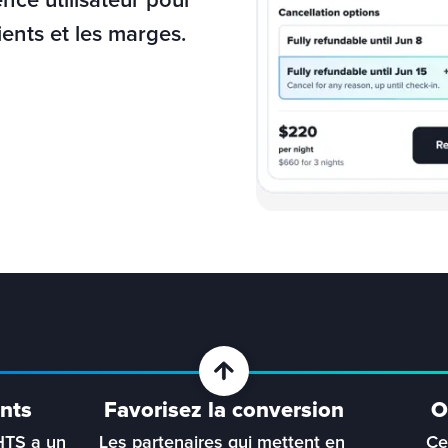
nce utilisateur pour 
ients et les marges.
ents
Favorisez la conversion
O
L'Annulation sans motif de HTS a un 
Les partenaires qui mettent en 
Ce