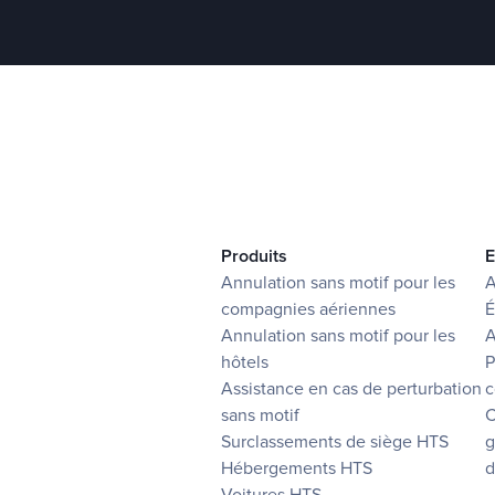
Produits
E
Annulation sans motif pour les
A
compagnies aériennes
É
Annulation sans motif pour les
A
hôtels
P
Assistance en cas de perturbation
c
sans motif
C
Surclassements de siège HTS
g
Hébergements HTS
d
Voitures HTS