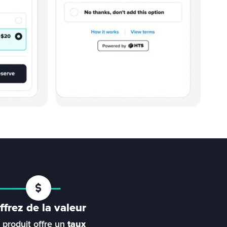
ffrez de la valeur
 produit offre un 
taux 