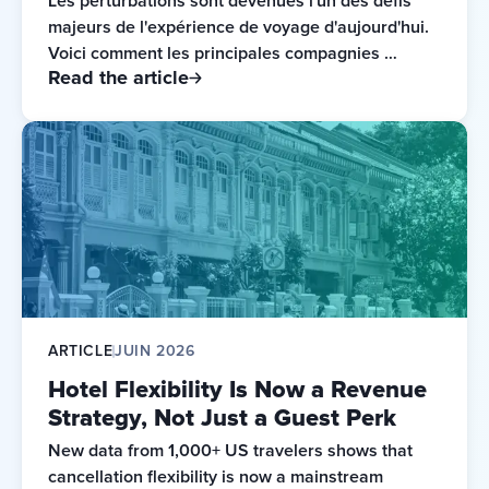
Les perturbations sont devenues l'un des défis 
majeurs de l'expérience de voyage d'aujourd'hui. 
Voici comment les principales compagnies 
Read the article
aériennes et marques de voyage d'aujourd'hui 
réagissent.
ARTICLE
JUIN 2026
Hotel Flexibility Is Now a Revenue
Strategy, Not Just a Guest Perk
New data from 1,000+ US travelers shows that 
cancellation flexibility is now a mainstream 