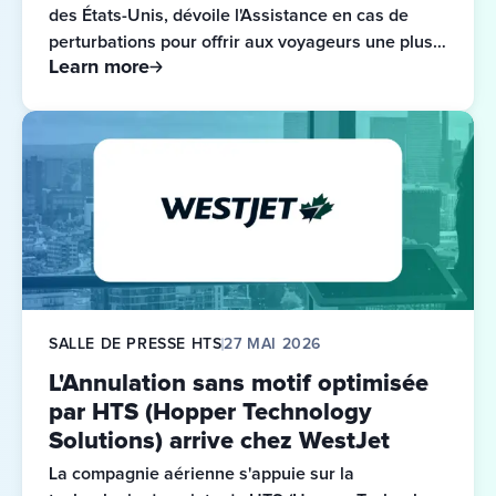
des États-Unis, dévoile l'Assistance en cas de 
perturbations pour offrir aux voyageurs une plus 
Learn more
grande confiance et un plus grand choix lors des 
perturbations de voyage.
SALLE DE PRESSE HTS
27 MAI 2026
L'Annulation sans motif optimisée
par HTS (Hopper Technology
Solutions) arrive chez WestJet
La compagnie aérienne s'appuie sur la 