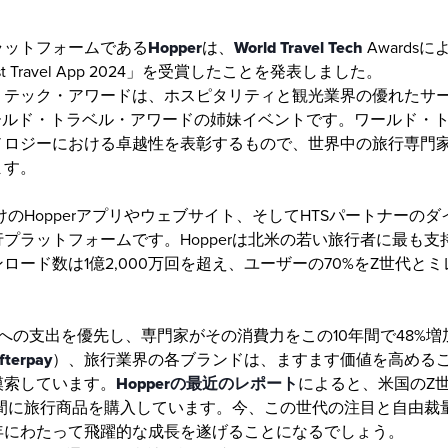
ラットフォームである
Hopper
は、
World Travel Tech
 Awards
s Best Travel App 2024」を受賞したことを発表しました。
・テック・アワードは、ホスピタリティと観光業界の優れたサ
ワールド・トラベル・アワードの姉妹イベントです。ワールド・
ノロジーにおける卓越性を表彰するもので、世界中の旅行専門
ます。
向けのHopperアプリやウェブサイト、そしてHTSパートナーの
プラットフォームです。Hopperは北米の若い旅行者に最も
ロード数は1億2,000万回を超え、ユーザーの70%をZ世代と
への支出を優先し、専門家がその消費力をこの10年間で48%
fterpay
）、旅行業界の各ブランドは、ますます価値を高める
模索しています。
Hopperの最近のレポート
によると、米国のZ
年間に旅行商品を購入しています。今、この世代の注目と自由裁
年にわたって飛躍的な成長を遂げることになるでしょう。