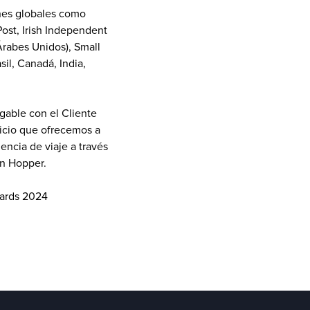
nes globales como 
st, Irish Independent 
rabes Unidos), Small 
il, Canadá, India, 
able con el Cliente 
icio que ofrecemos a 
ncia de viaje a través 
en Hopper.
wards 2024 