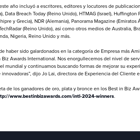
este año incluyó a escritores, editores y locutores de publicacio
, Data Breach Today (Reino Unido), HTMAG (Israel), Huffington Po
(Chipre y Grecia), NDR (Alemania), Panorama Magazine (Emiratos Á
TechRadar (Reino Unido), así como otros medios de Australia, Bras
nda, Nigeria, Reino Unido y más.
e haber sido galardonados en la categoría de Empresa más Amig
n Biz Awards International. Nos enorgullecemos del nivel de serv
vel mundial y continuamos buscando formas de mejorar su experie
innovadoras”, dijo Jo Lai, directora de Experiencia del Cliente 
leta de los ganadores de oro, plata y bronce en los Best in Biz A
tp://www.bestinbizawards.com/intl-2024-winners
. 