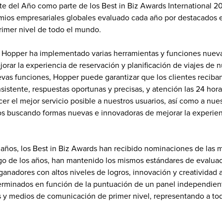
e del Año como parte de los Best in Biz Awards International 20
ios empresariales globales evaluado cada año por destacados ed
rimer nivel de todo el mundo.
, Hopper ha implementado varias herramientas y funciones nuevas
orar la experiencia de reservación y planificación de viajes de nu
as funciones, Hopper puede garantizar que los clientes reciban 
istente, respuestas oportunas y precisas, y atención las 24 hora
r el mejor servicio posible a nuestros usuarios, así como a nuest
s buscando formas nuevas e innovadoras de mejorar la experienc
 años, los Best in Biz Awards han recibido nominaciones de las 
rgo de los años, han mantenido los mismos estándares de evaluac
 ganadores con altos niveles de logros, innovación y creatividad a
rminados en función de la puntuación de un panel independient
s y medios de comunicación de primer nivel, representando a todo