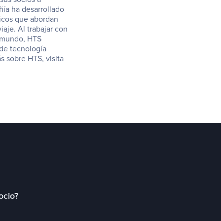
ía ha desarrollado 
icos que abordan 
aje. Al trabajar con 
 mundo, HTS 
de tecnología 
financiera para viajes, IA y comercio electrónico. Para saber más sobre HTS, visita 
ocio?