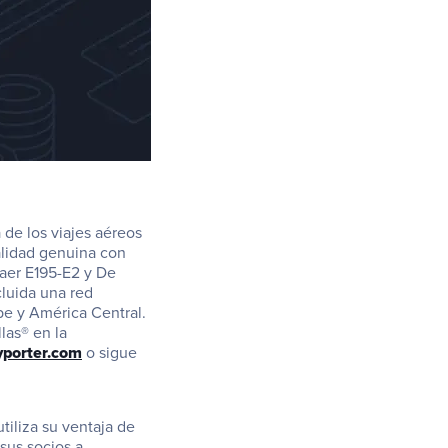
de los viajes aéreos 
lidad genuina con 
aer E195-E2 y De 
luida una red 
be y América Central. 
as® en la 
yporter.com
 o sigue 
tiliza su ventaja de 
sus socios a 