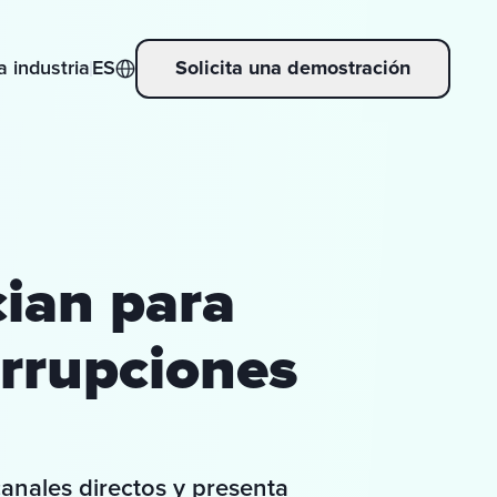
a industria
ES
Solicita una demostración
cian para
errupciones
anales directos y presenta 