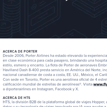
ACERCA DE PORTER
Desde 2006, Porter Airlines ha estado elevando la experiencia 
en clase económica para cada pasajero, brindando una hospita
estilo, esmero y encanto. La flota de Porter de aeronaves Embr
Havilland Dash 8-400 presta servicio en América del Norte, inc
nacional canadiense de costa a costa, EE. UU., México, el Cari
Con sede en Toronto, Porter es una aerolínea oficial de 4 estrell
calificación mundial de estrellas de aerolíneas®. Visita 
www.fl
a @porterairlines en Instagram, Facebook y X.
ACERCA DE HTS
HTS, la división B2B de la plataforma global de viajes Hopper, u
datos y su tecnología de viajes impulsada por IA para ayudar a 