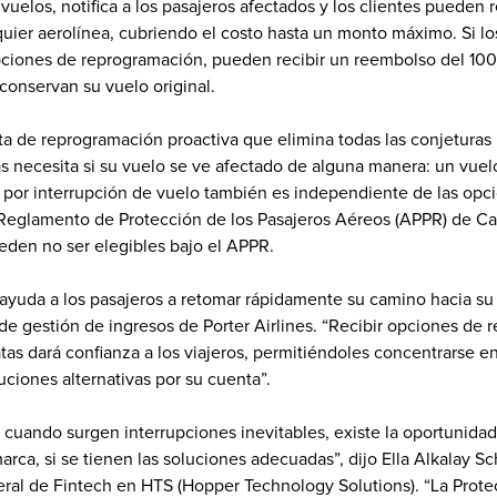
vuelos, notifica a los pasajeros afectados y los clientes pueden 
ier aerolínea, cubriendo el costo hasta un monto máximo. Si los
ciones de reprogramación, pueden recibir un reembolso del 100 %
conservan su vuelo original.
a de reprogramación proactiva que elimina todas las conjeturas pa
 necesita si su vuelo se ve afectado de alguna manera: un vuelo 
 por interrupción de vuelo también es independiente de las opci
l Reglamento de Protección de los Pasajeros Aéreos (APPR) de Ca
eden no ser elegibles bajo el APPR.
yuda a los pasajeros a retomar rápidamente su camino hacia su d
de gestión de ingresos de Porter Airlines. “Recibir opciones de 
as dará confianza a los viajeros, permitiéndoles concentrarse en d
uciones alternativas por su cuenta”.
uando surgen interrupciones inevitables, existe la oportunidad d
 marca, si se tienen las soluciones adecuadas”, dijo Ella Alkalay Sc
eral de Fintech en HTS (Hopper Technology Solutions). “La Protec