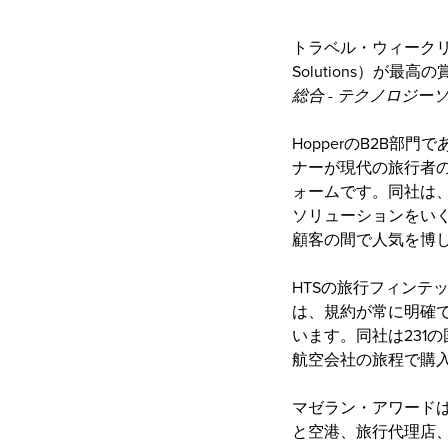
トラベル・ウィークリーは
Solutions）が
総合 - テクノロジー
HopperのB2B部
ナーが現代の旅行者
ォームです。同社は
ソリューションをい
顧客の間で人気を博
HTSの旅行フィンテ
は、規約が常に明確
います。同社は231
航空会社の旅程で購
マゼラン・アワード
と空港、旅行代理店