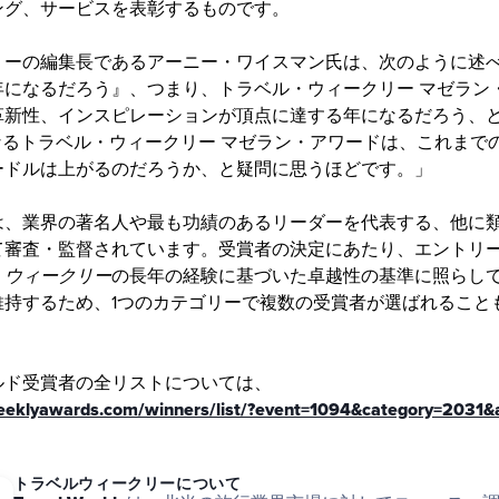
ング、サービスを表彰するものです。
リーの編集長であるアーニー・ワイスマン氏は、次のように述
年になるだろう』、つまり、トラベル・ウィークリー マゼラン
革新性、インスピレーションが頂点に達する年になるだろう、
なるトラベル・ウィークリー マゼラン・アワードは、これまで
ードルは上がるのだろうか、と疑問に思うほどです。」
は、業界の著名人や最も功績のあるリーダーを代表する、他に
て審査・監督されています。受賞者の決定にあたり、エントリ
・ウィークリー
の長年の経験に基づいた卓越性の基準に照らし
維持するため、1つのカテゴリーで複数の受賞者が選ばれること
。
ルド受賞者の全リストについては、
weeklyawards.com/winners/list/?event=1094&category=2031
トラベルウィークリーについて