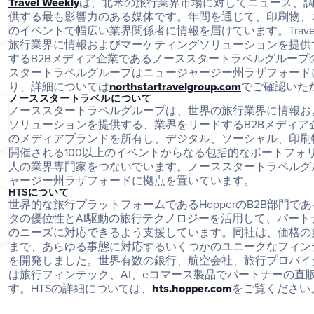
Travel Weekly
は、北米の旅行業界市場に対してニュース、
供する最も影響力のある媒体です。年間を通じて、印刷物、
のイベントで幅広い業界関係者に情報を届けています。Travel 
旅行業界に情報およびマーケティングソリューションを提供
するB2Bメディア企業であるノーススタートラベルグループ
スタートラベルグループはニュージャージー州ラザフォード
り、詳細については
northstartravelgroup.com
でご確認いた
ノーススタートラベルについて
ノーススタートラベルグループは、世界の旅行業界に情報お
ソリューションを提供する、業界をリードするB2Bメディア企
のメディアブランドを所有し、デジタル、ソーシャル、印刷物
開催される100以上のイベントからなる包括的なポートフォリ
人の業界専門家をつないでいます。ノーススタートラベルグ
ャージー州ラザフォードに拠点を置いています。
HTSについて
世界的な旅行プラットフォームであるHopperのB2B部門であ
タの優位性とAI駆動の旅行テクノロジーを活用して、パート
のニーズに対応できるよう支援しています。同社は、価格の
まで、あらゆる事態に対応するいくつかのユニークなフィン
を開発しました。世界有数の銀行、航空会社、旅行プロバイダ
は旅行フィンテック、AI、eコマース製品でパートナーの直
す。HTSの詳細については、
hts.hopper.com
をご覧ください