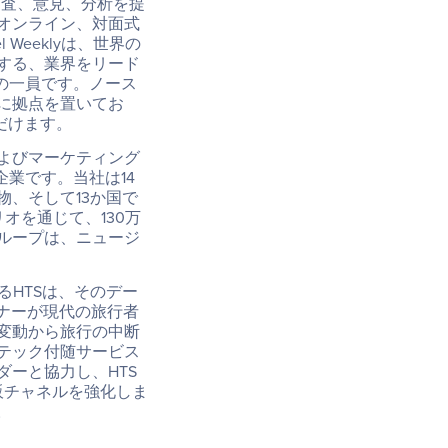
調査、意見、分析を提
オンライン、対面式
Weeklyは、世界の
する、業界をリード
の一員です。ノース
に拠点を置いてお
だけます。
よびマーケティング
業です。当社は14
、そして13か国で
オを通じて、130万
ループは、ニュージ
るHTSは、そのデー
ナーが現代の旅行者
変動から旅行の中断
テック付随サービス
ーと協力し、HTS
販チャネルを強化しま
。