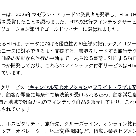
、2025年マゼラン・アワードの受賞者を発表し、HTS（Hopper 
最高の賞を受賞したことを認めました。HTSの旅行フィンテックサー
ソリューション
部門でゴールドウィナーに選ばれました。
門であるHTSは、データにおける優位性とAI主導の旅行テクノロ
のニーズに対応できるよう支援する、業界をリードする旅行テ
、価格の変動から旅行の中断まで、あらゆる事態に対応する独
くつか開発しており、これらのフィンテック付帯サービスはHT
しています。
ックサービス（
キャンセル安心オプション
や
フライトトラブル
で、顧客が即座に無条件で解決策を受けられるため、顧客満足
の国と地域で数百万ものフィンテック商品を販売しており、これら
入されています。
は、ホスピタリティ、旅行先、クルーズライン、オンライン旅
、ツアーオペレーター、地上交通機関など、幅広い業界セグメ