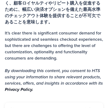
く、顧客ロイヤルティやリピート購入を促進する
ために、幅広い決済オプションを備えた最高水準
のチェックアウト体験を提供することが不可欠で
あることを意味します。
It’s clear there is significant consumer demand for 
sophisticated and seamless checkout experiences, 
but there are challenges to offering the level of 
customization, optionality and functionality 
consumers are demanding. 
By downloading this content, you consent to HTS 
using your information to share relevant products, 
services, offers, and insights in accordance with its 
Privacy Policy.