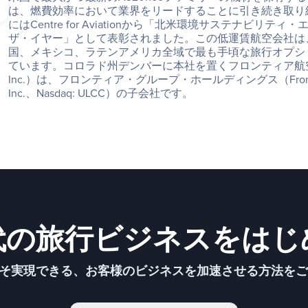
は、燃費効率において業界をリードすることに引き続き取り組
にはCentre for Aviationから「北米環境サステナビリテ
ザ・イヤー」として表彰されました。この低運賃航空会社は
国、メキシコ、ラテンアメリカ全域で最も手頃な旅行オプシ
ています。コロラド州デンバーに本社を置くフロンティア航空（Frontie
Inc.）は、フロンティア・グループ・ホールディングス（Frontier Gr
Inc.、Nasdaq: ULCC）の子会社です。
代の旅行ビジネスをはじ
こそ実現できる、お客様のビジネスを加速させる方法を