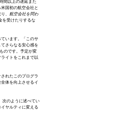
時間以上の遅延また
る米国初の航空会社と
取り、
航空会社を問わ
金を受けたりするな
べています。「このサ
してさらなる安心感を
したものです。予定が変
フライトをこれまで以
計されたこのプログラ
験全体を向上させるイ
、次のように述べてい
ロイヤルティに変える