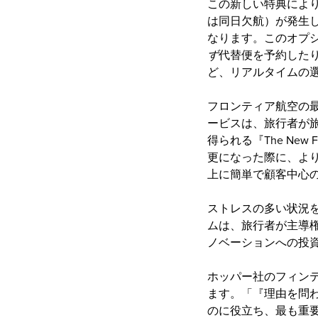
この新しい特典によ
は同日欠航）が発生
なります。このオプ
ず
代替便を予約したり
ど、リアルタイムの
フロンティア航空の
ービスは、旅行者が
得られる『The Ne
更になった際に、よ
上に簡単で顧客中心
ストレスの多い状況
ムは、旅行者が主導
ノベーションへの投
ホッパー社のフィンテ
ます。「『理由を問
のに役立ち、最も重