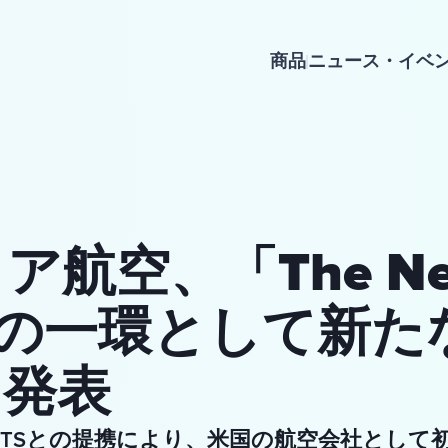
商品
ニュース・イベ
ア航空、「The N
er」の一環として新
を発表
あるHTSとの提携により、米国の航空会社とし