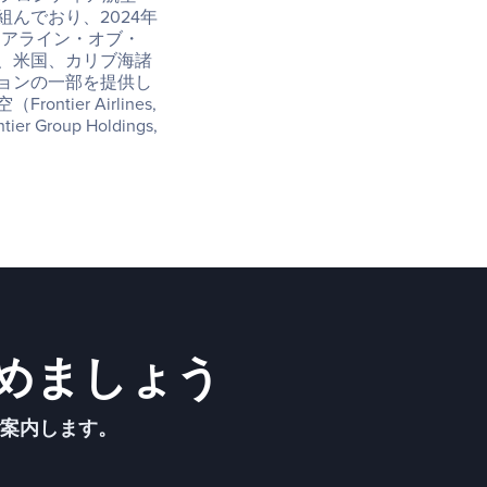
んでおり、2024年
ィ・エアライン・オブ・
、米国、カリブ海諸
ョンの一部を提供し
r Airlines, 
oup Holdings, 
めましょう
ご案内します。