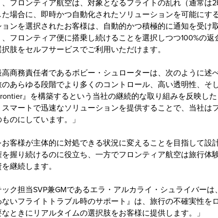
り、フロンティア航空は、対象となるフライトの乱れ（通常は2
した場合に、即時かつ自動化されたソリューションを可能にす
ションを選択されたお客様は、自動的かつ積極的に通知を受け
、フロンティア便に搭乗し続けることを選択しつつ100%の返
選択肢をセルフサービスでご利用いただけます。
最高商務責任者であるボビー・シュローターは、次のように述
旅のあらゆる段階でより多くのコントロール、高い透明性、そ
w Frontier』を構築するという当社の継続的な取り組みを反映
りスマートで迅速なソリューションを提供することで、当社は
のものにしています。」
をお客様が主体的に対処できる状況に変えることを目指して設
権を握り続けるのに役立ち、一方でフロンティア航空は旅行体
資を継続します。
ック担当SVP兼GMであるエラ・アルカライ・シュライバーは
わないフライトトラブル時のサポート』は、旅行の不確実性を
要なときにリアルタイムの選択肢をお客様に提供します。」