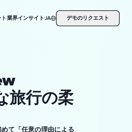
ント
業界インサイト
JA
デモのリクエスト
ew
たな旅行の柔
て初めて「任意の理由による