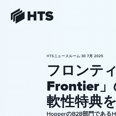
HTS
HTSニュースルーム
|
30 7月 2025
フロンティ
Fronti
軟性特典
HopperのB2B部門で