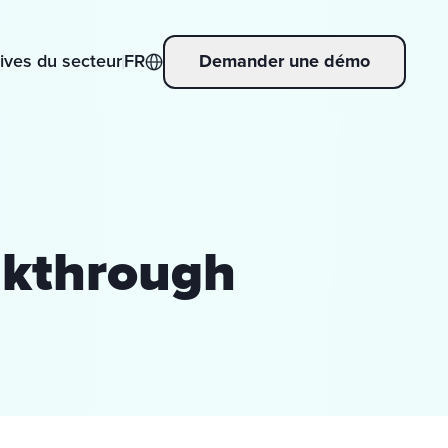
ives du secteur
FR
Demander une démo
akthrough