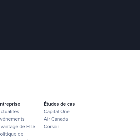
ntreprise
Études de cas
ctualités
Capital One
vénements
Air Canada
vantage de HTS
Corsair
olitique de