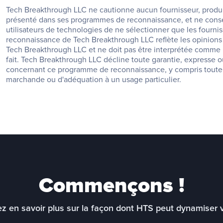
Tech Breakthrough LLC ne cautionne aucun fournisseur, produit
présenté dans ses programmes de reconnaissance, et ne consei
utilisateurs de technologies de ne sélectionner que les fournis
reconnaissance de Tech Breakthrough LLC reflète les opinions d
Tech Breakthrough LLC et ne doit pas être interprétée comme 
fait. Tech Breakthrough LLC décline toute garantie, expresse ou
concernant ce programme de reconnaissance, y compris toute g
marchande ou d'adéquation à un usage particulier.
Commençons !
z en savoir plus sur la façon dont HTS peut dynamiser vo