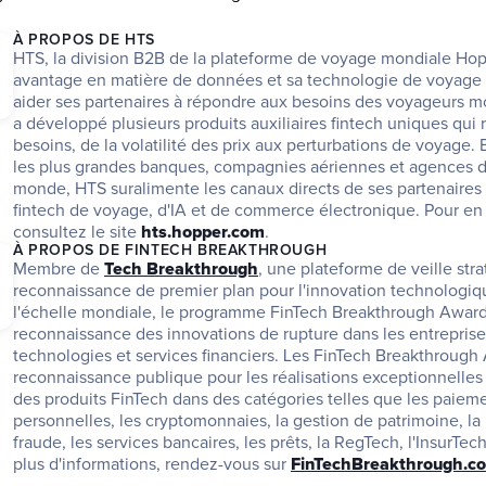
À PROPOS DE HTS
HTS, la division B2B de la plateforme de voyage mondiale Hoppe
avantage en matière de données et sa technologie de voyage b
aider ses partenaires à répondre aux besoins des voyageurs mo
a développé plusieurs produits auxiliaires fintech uniques qui 
besoins, de la volatilité des prix aux perturbations de voyage. 
les plus grandes banques, compagnies aériennes et agences d
monde, HTS suralimente les canaux directs de ses partenaires 
fintech de voyage, d'IA et de commerce électronique. Pour en s
consultez le site 
hts.hopper.com
.
À PROPOS DE FINTECH BREAKTHROUGH
Membre de 
Tech Breakthrough
, une plateforme de veille stra
reconnaissance de premier plan pour l'innovation technologique
l'échelle mondiale, le programme FinTech Breakthrough Awards 
reconnaissance des innovations de rupture dans les entreprises
technologies et services financiers. Les FinTech Breakthrough 
reconnaissance publique pour les réalisations exceptionnelles 
des produits FinTech dans des catégories telles que les paiemen
personnelles, les cryptomonnaies, la gestion de patrimoine, la p
fraude, les services bancaires, les prêts, la RegTech, l'InsurTech
plus d'informations, rendez-vous sur 
FinTechBreakthrough.c