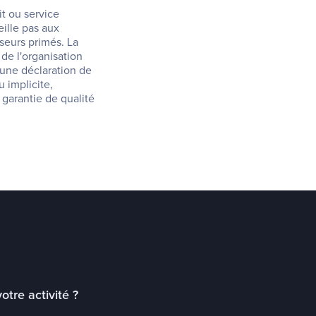
 ou service 
lle pas aux 
seurs primés. La 
e l'organisation 
une déclaration de 
 implicite, 
arantie de qualité 
tre activité ?