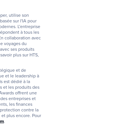
r, utilise son 
asée sur l'IA pour 
dernes. L'entreprise 
répondent à tous les 
En collaboration avec 
e voyages du 
avec ses produits 
avoir plus sur HTS, 
tégique et de 
 et le leadership à 
est dédié à la 
 et les produits des 
Awards offrent une 
des entreprises et 
ts, les finances 
rotection contre la 
 et plus encore. Pour 
om
.