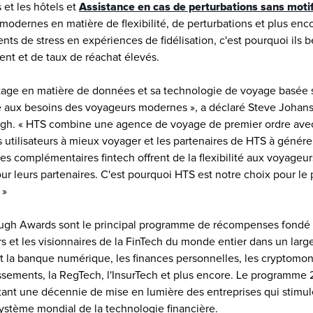
t les hôtels et 
Assistance en cas de perturbations sans moti
modernes en matière de flexibilité, de perturbations et plus enco
ts de stress en expériences de fidélisation, c'est pourquoi ils bé
ient et de taux de réachat élevés.
tage en matière de données et sa technologie de voyage basée sur
e aux besoins des voyageurs modernes », a déclaré Steve Johanss
gh. « HTS combine une agence de voyage de premier ordre avec 
es utilisateurs à mieux voyager et les partenaires de HTS à génére
s complémentaires fintech offrent de la flexibilité aux voyageur
r leurs partenaires. C'est pourquoi HTS est notre choix pour le p
 »
ugh Awards sont le principal programme de récompenses fondé p
rs et les visionnaires de la FinTech du monde entier dans un large
la banque numérique, les finances personnelles, les cryptomonnai
issements, la RegTech, l'InsurTech et plus encore. Le programme
tant une décennie de mise en lumière des entreprises qui stimul
ystème mondial de la technologie financière.