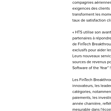
compagnies aériennes e
exigences des clients 
transforment les momen
taux de satisfaction cl
« HTS utilise son avan
partenaires à répondr
de FinTech Breakthrou
exclusifs pour aider l
Leurs nouveaux service
sources de revenus pou
Software of the Year” !
Les FinTech Breakthro
innovateurs, les leade
catégories, notamment 
paiements, les invest
année charnière, reflé
mesurable dans l'écos