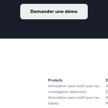
Demander une démo
Produits
E
Annulation sans motif pour les
A
compagnies aériennes
É
Annulation sans motif pour les
A
hôtels
P