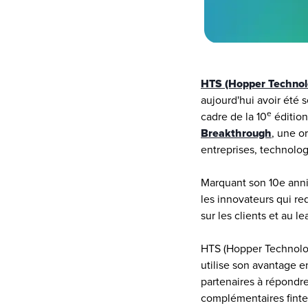
HTS (Hopper Technol
aujourd'hui avoir été 
e
cadre de la 10
 éditio
Breakthrough
, une o
entreprises, technolog
Marquant son 10e anni
les innovateurs qui red
sur les clients et au l
HTS (Hopper Technolog
utilise son avantage e
partenaires à répondr
complémentaires finte