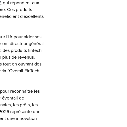
f
, qui répondent aux 
re. Ces produits 
néficient d'excellents 
 l'IA pour aider ses 
on, directeur général 
des produits fintech 
r plus de revenus. 
s tout en ouvrant des 
rix “Overall FinTech 
our reconnaître les 
 éventail de 
es, les prêts, les 
 2026 représente une 
ent une innovation 